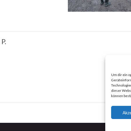
 P.
Um dir ein o
Geräteinfor
Technologien
dieser Websi
können best
Akze