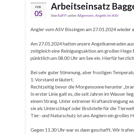
Arbeitseinsatz Bagg
FEB.
05
Von
Ralf P.
unter
Allgemein
,
Angeln im ASV
Angler vom ASV Bissingen am 27.01.2024 wieder a
Am 27.01.2024 hatten unsere Angelkameraden aus 
zeitgleich eine Reinigungsaktion am großen Hege 
pünktlich um 08.00 Uhr am See ein. Hierfür herzlic
Bei sehr guter Stimmung, aber frostigen Temperat
1. Vorstand erläutert.
Rechtzeitig bevor die Morgensonne herunter „brann
In erster Linie galt es, die seit Jahren im Wasser 
einem Strang. Unter extremer Kraftanstrengung wu
sie als Unterschlupf oder Brutstelle für die Tierwe
Tier- und Naturschutz ist uns Anglern ein großes 
Gegen 11.30 Uhr war es dann geschafft. Wir trafen 