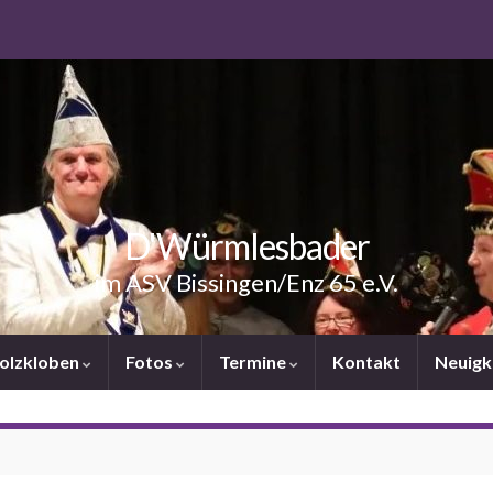
D'Würmlesbader
im ASV Bissingen/Enz 65 e.V.
Holzkloben
Fotos
Termine
Kontakt
Neuigk