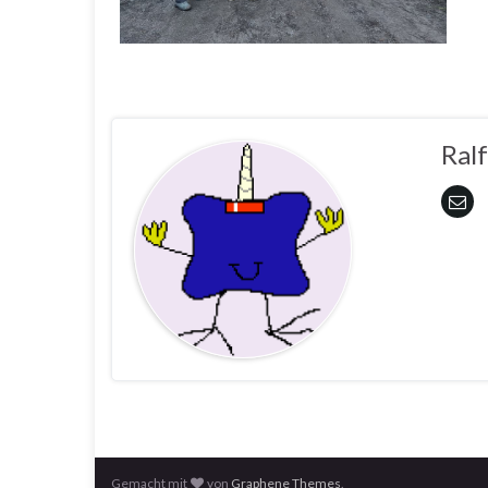
Ralf
Gemacht mit
von
Graphene Themes
.