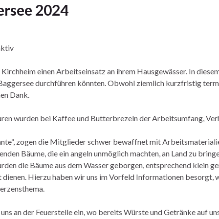
ersee 2024
ktiv
Kirchheim einen Arbeitseinsatz an ihrem Hausgewässer. In diese
Baggersee durchführen könnten. Obwohl ziemlich kurzfristig termi
hen Dank.
uren wurden bei Kaffee und Butterbrezeln der Arbeitsumfang, Ver
te“, zogen die Mitglieder schwer bewaffnet mit Arbeitsmaterialie
liegenden Bäume, die ein angeln unmöglich machten, an Land zu brin
rden die Bäume aus dem Wasser geborgen, entsprechend klein gem
lt dienen. Hierzu haben wir uns im Vorfeld Informationen besorgt, 
Herzensthema.
uns an der Feuerstelle ein, wo bereits Würste und Getränke auf un