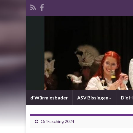
d’Würmlesbader
ASV Bissingen
Die 
Ori Fasching 2024