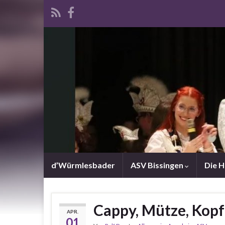
d’Würmlesbader
ASV Bissingen
Die 
Cappy, Mütze, Kop
APR.
01