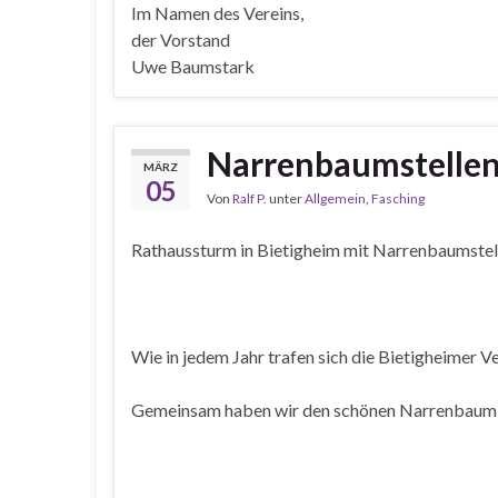
Im Namen des Vereins,
der Vorstand
Uwe Baumstark
Narrenbaumstellen
MÄRZ
05
Von
Ralf P.
unter
Allgemein
,
Fasching
Rathaussturm in Bietigheim mit Narrenbaumste
Wie in jedem Jahr trafen sich die Bietigheime
Gemeinsam haben wir den schönen Narrenbaum m