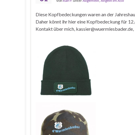
Von
Ralf P.
unter
Allgemein
,
Angeln im ASV
Diese Kopfbedeckungen waren an der Jahreshaup
Daher könnt ihr hier eine Kopfbedeckung für 12,
Kontakt über mich, kassier@wuermlesbader.de, i