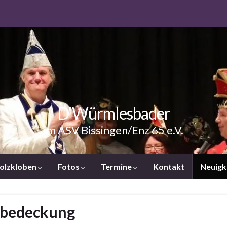
D'Würmlesbader
im ASV Bissingen/Enz 65 e.V.
Holzkloben
Fotos
Termine
Kontakt
Neuigk
fbedeckung