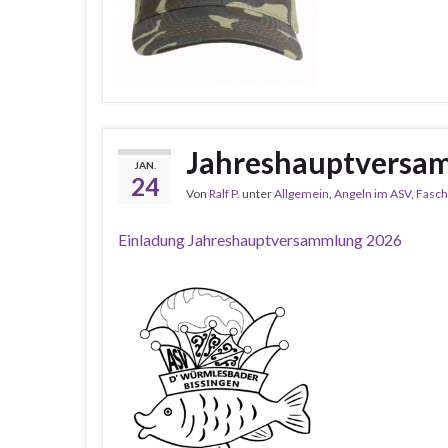
Jahreshauptversa
JAN.
24
Von
Ralf P.
unter
Allgemein
,
Angeln im ASV
,
Fasch
Einladung Jahreshauptversammlung 2026