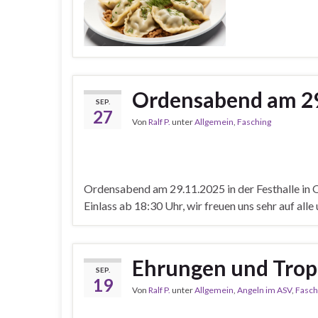
Ordensabend am 2
SEP.
27
Von
Ralf P.
unter
Allgemein
,
Fasching
Ordensabend am 29.11.2025 in der Festhalle in 
Einlass ab 18:30 Uhr, wir freuen uns sehr auf all
Ehrungen und Tro
SEP.
19
Von
Ralf P.
unter
Allgemein
,
Angeln im ASV
,
Fasch