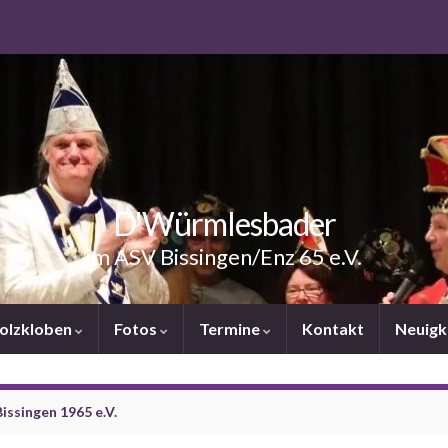
D'Würmlesbader
im ASV Bissingen/Enz 65 e.V.
Holzkloben
Fotos
Termine
Kontakt
Neuigk
ssingen 1965 e.V.