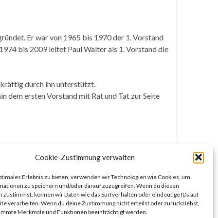
gründet. Er war von 1965 bis 1970 der 1. Vorstand
974 bis 2009 leitet Paul Walter als 1. Vorstand die
äftig durch ihn unterstützt.
in dem ersten Vorstand mit Rat und Tat zur Seite
6 573 oder per email an
Cookie-Zustimmung verwalten
ptimales Erlebnis zu bieten, verwenden wir Technologien wie Cookies, um
mationen zu speichern und/oder darauf zuzugreifen. Wenn du diesen
 zustimmst, können wir Daten wie das Surfverhalten oder eindeutige IDs auf
te verarbeiten. Wenn du deine Zustimmung nicht erteilst oder zurückziehst,
immte Merkmale und Funktionen beeinträchtigt werden.