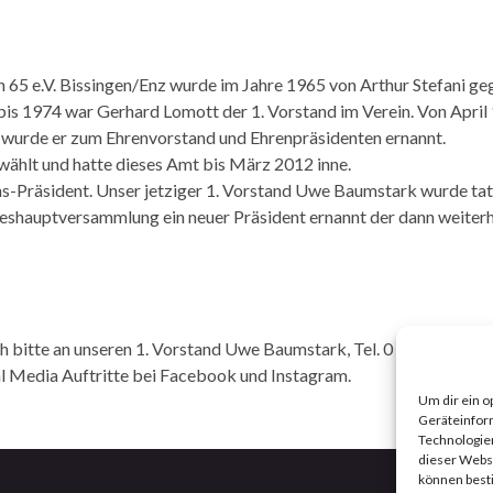
 65 e.V. Bissingen/Enz wurde im Jahre 1965 von Arthur Stefani ge
bis 1974 war Gerhard Lomott der 1. Vorstand im Verein. Von April 1
 wurde er zum Ehrenvorstand und Ehrenpräsidenten ernannt.
wählt und hatte dieses Amt bis März 2012 inne.
-Präsident. Unser jetziger 1. Vorstand Uwe Baumstark wurde tatkr
reshauptversammlung ein neuer Präsident ernannt der dann weiterh
 bitte an unseren 1. Vorstand Uwe Baumstark, Tel. 0 79 46 / 94 9
l Media Auftritte bei Facebook und Instagram.
Um dir ein o
Geräteinfor
Technologien
dieser Websi
können best