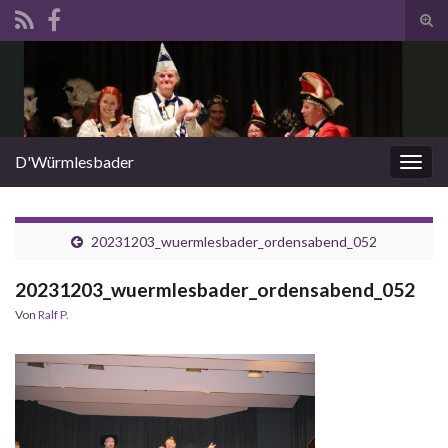
Suc
ums
Search for:
D'Würmlesbader
Navi
umsc
20231203_wuermlesbader_ordensabend_052
20231203_wuermlesbader_ordensabend_052
Von
Ralf P.