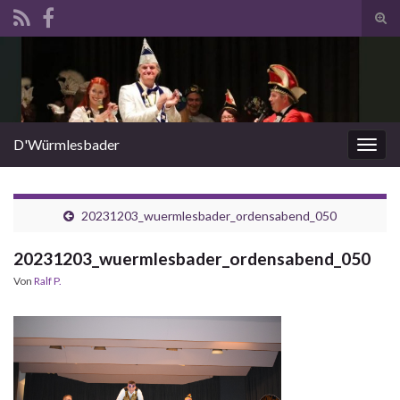
Suc
ums
Search for:
D'Würmlesbader
Navi
umsc
20231203_wuermlesbader_ordensabend_050
20231203_wuermlesbader_ordensabend_050
Von
Ralf P.