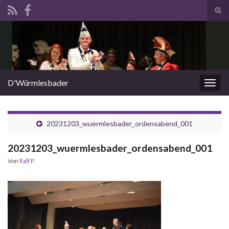
Suc
ums
Search for:
D'Würmlesbader
Navi
umsc
20231203_wuermlesbader_ordensabend_001
20231203_wuermlesbader_ordensabend_001
Von
Ralf P.