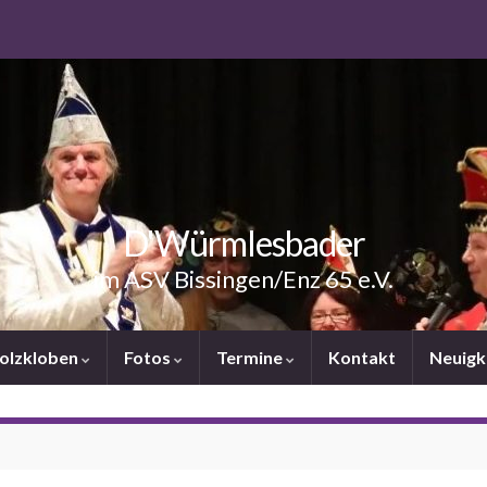
D'Würmlesbader
im ASV Bissingen/Enz 65 e.V.
Holzkloben
Fotos
Termine
Kontakt
Neuigk