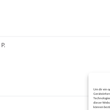
 P.
Um dir ein o
Geräteinfor
Technologien
dieser Websi
können best