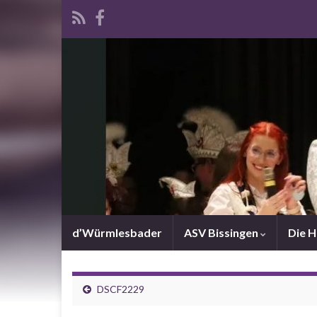
d’Würmlesbader
ASV Bissingen
Die 
DSCF2229