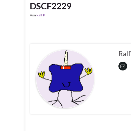
DSCF2229
Von
Ralf P.
Ralf