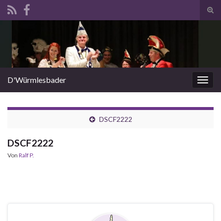
Suc
ums
Search for:
D'Würmlesbader
Navi
umsc
DSCF2222
DSCF2222
Von
Ralf P.