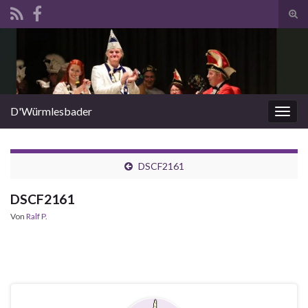
Suc
ums
Search for:
D'Würmlesbader
Navi
umsc
DSCF2161
DSCF2161
Von
Ralf P.