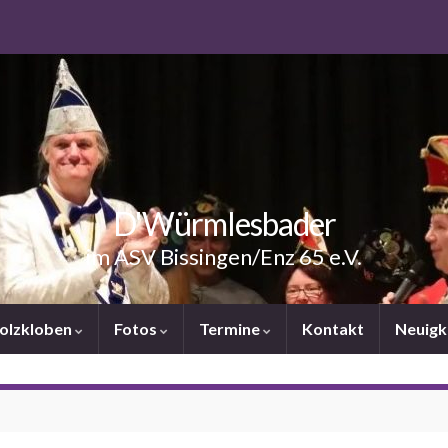
D'Würmlesbader
im ASV Bissingen/Enz 65 e.V.
Holzkloben
Fotos
Termine
Kontakt
Neuigk