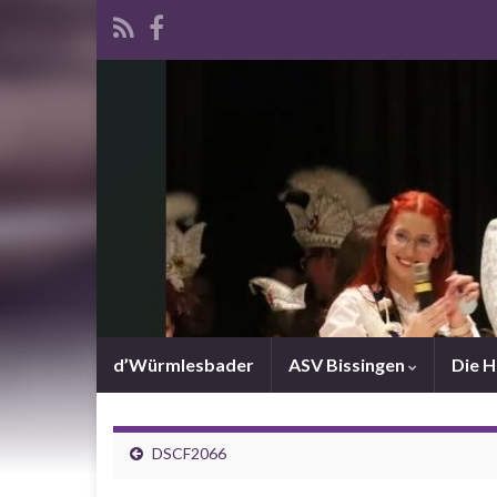
d’Würmlesbader
ASV Bissingen
Die 
DSCF2066