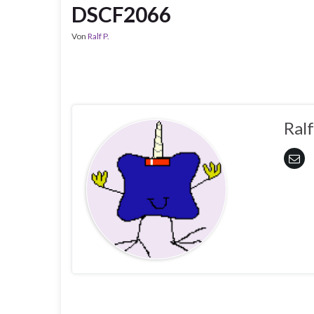
DSCF2066
Von
Ralf P.
Ralf