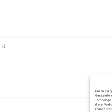
 P.
Um dir ein o
Geräteinfor
Technologien
dieser Websi
können best