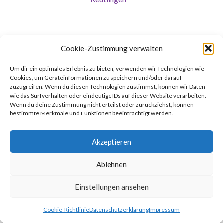
Angler 2012
Cookie-Zustimmung verwalten
Um dir ein optimales Erlebnis zu bieten, verwenden wir Technologien wie
Cookies, um Geräteinformationen zu speichern und/oder darauf
zuzugreifen. Wenn du diesen Technologien zustimmst, können wir Daten
wie das Surfverhalten oder eindeutige IDs auf dieser Website verarbeiten.
Umzug in Reutlingen
Wenn du deine Zustimmung nicht erteilst oder zurückziehst, können
bestimmte Merkmale und Funktionen beeinträchtigt werden.
Akzeptieren
Gemacht mit
von
Graphene Themes
.
Ablehnen
Einstellungen ansehen
Cookie-Richtlinie
Datenschutzerklärung
Impressum