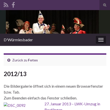
Suc
ums
Search for:
D'Würmlesbader
Navi
umsc
Zurück zu
Fotos
2012/13
Die Bildergalerie öffnet sich in einem neuen Browserfenster
bzw. Tab.
Zum Beenden einfach das Fenster schließen.
27. Januar 2013 – LWK-Umzug in
Reutlingen