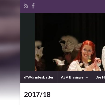
d’Würmlesbader
ASV Bissingen
Die 
2017/18