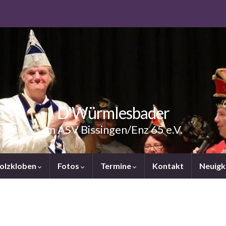
D'Würmlesbader
im ASV Bissingen/Enz 65 e.V.
Holzkloben
Fotos
Termine
Kontakt
Neuigk