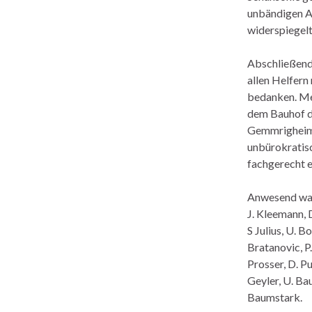
unbändigen A
widerspiegelt
Abschließend
allen Helfern 
bedanken. Me
dem Bauhof 
Gemmrigheim,
unbürokratis
fachgerecht e
Anwesend wa
J. Kleemann, 
S Julius, U. B
Bratanovic, P.
Prosser, D. Pu
Geyler, U. Ba
Baumstark.