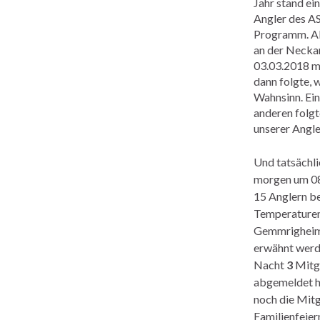
Jahr stand ei
Angler des A
Programm. Al
an der Necka
03.03.2018 m
dann folgte, 
Wahnsinn. Ein
anderen folgt
unserer Angle
Und tatsächl
morgen um 08
15 Anglern be
Temperaturen
Gemmrigheim
erwähnt werde
Nacht
3
Mitgl
abgemeldet h
noch die Mitg
Familienfeier