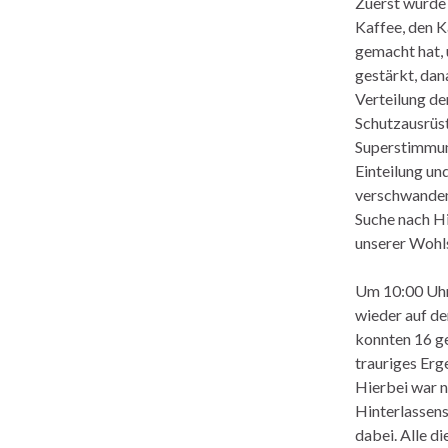
Zuerst wurde
Kaffee, den K
gemacht hat,
gestärkt, dan
Verteilung de
Schutzausrüs
Superstimmun
Einteilung un
verschwanden
Suche nach H
unserer Wohl
Um 10:00 Uhr 
wieder auf d
konnten 16 ge
trauriges Erg
Hierbei war n
Hinterlassen
dabei. Alle di