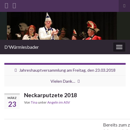
Suc
ums
Search for:
D'Würmlesbader
Navi
umsc
Jahreshauptversammlung am Freitag, den 23.03.2018
Vielen Dank…
Neckarputzete 2018
MÄRZ
23
Von
Tina
unter
Angeln im ASV
Bereits zum 